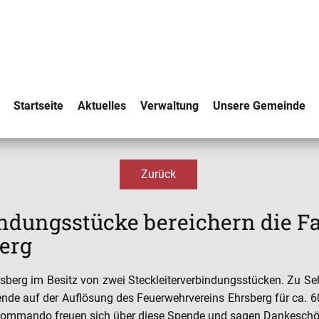
Startseite
Aktuelles
Verwaltung
Unsere Gemeinde
Zurück
indungsstücke bereichern die F
erg
rsberg im Besitz von zwei Steckleiterverbindungsstücken. Zu Seh
ende auf der Auflösung des Feuerwehrvereins Ehrsberg für ca. 6
s Kommando freuen sich über diese Spende und sagen Dankeschö